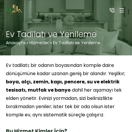
Ev Tadilatı ve Yenileme
Anasayfa
»
Hizmetler
»
Ev Tadilatı ve Yenileme
Ev tadilatı; bir odanın boyasından komple daire
dönüşümüne kadar uzanan geniş bir alandır. Yeşilkır;
boya, alçı, zemin, kapı, pencere, su ve elektrik
tesisatı, mutfak ve banyo
dahil her aşamayı tek
elden yönetir. Evinizi yormadan, sizi belirsizlikte
bırakmadan yeniler; ister tek bir oda olsun ister
komple ev, aynı sistematik süreçle çalışırız.
Bu Hizmet Kimler İçin?